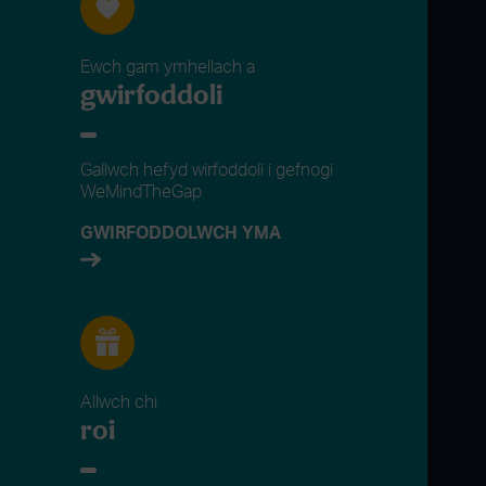
Ewch gam ymhellach a
gwirfoddoli
Gallwch hefyd wirfoddoli i gefnogi
WeMindTheGap
GWIRFODDOLWCH YMA
Allwch chi
roi