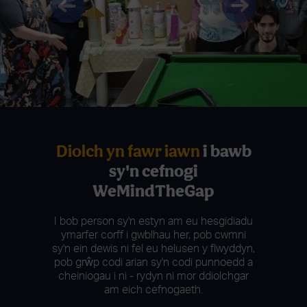
Diolch yn fawr iawn
i bawb
sy'n cefnogi
WeMindTheGap
I bob person sy'n estyn am eu hesgidiadu
ymarfer corff i gwblhau her, pob cwmni
sy'n ein dewis ni fel eu helusen y flwyddyn,
pob grŵp codi arian sy'n codi punnoedd a
cheiniogau i ni - rydyn ni mor ddiolchgar
am eich cefnogaeth.