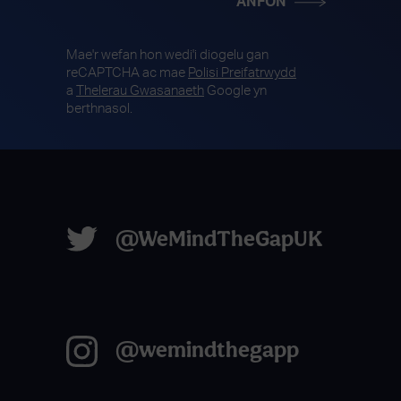
Mae'r wefan hon wedi'i diogelu gan
reCAPTCHA ac mae
Polisi Preifatrwydd
a
Thelerau Gwasanaeth
Google yn
berthnasol.
@WeMindTheGapUK
@wemindthegapp