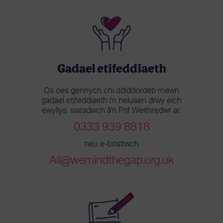
Gadael etifeddiaeth
Os oes gennych chi ddiddordeb mewn
gadael etifeddiaeth i'n helusen drwy eich
ewyllys, siaradwch â'n Prif Weithredwr ar:
0333 939 8818
neu e-bostiwch
Ali@wemindthegap.org.uk