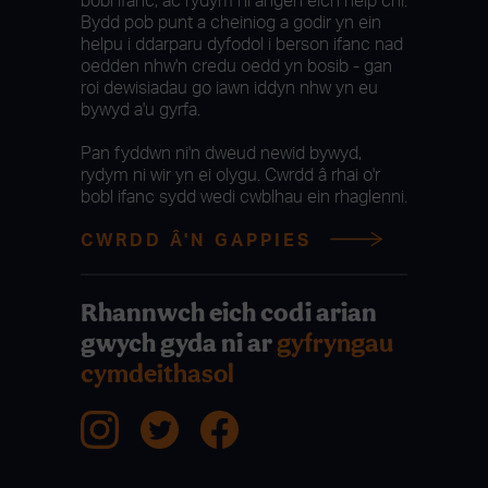
bobl ifanc, ac rydym ni angen eich help chi.
Bydd pob punt a cheiniog a godir yn ein
helpu i ddarparu dyfodol i berson ifanc nad
oedden nhw'n credu oedd yn bosib - gan
roi dewisiadau go iawn iddyn nhw yn eu
bywyd a'u gyrfa.
Pan fyddwn ni'n dweud newid bywyd,
rydym ni wir yn ei olygu. Cwrdd â rhai o'r
bobl ifanc sydd wedi cwblhau ein rhaglenni.
CWRDD Â'N GAPPIES
Rhannwch eich codi arian
gwych gyda ni ar
gyfryngau
cymdeithasol