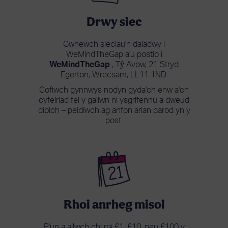
Drwy siec
Gwnewch sieciau'n daladwy i
WeMindTheGap a'u postio i
WeMindTheGap
, Tŷ Avow, 21 Stryd
Egerton, Wrecsam, LL11 1ND.
Cofiwch gynnwys nodyn gyda'ch enw a'ch
cyfeiriad fel y gallwn ni ysgrifennu a dweud
diolch – peidiwch ag anfon arian parod yn y
post.
Rhoi anrheg misol
P'un a allwch chi roi £1, £10, neu £100 y