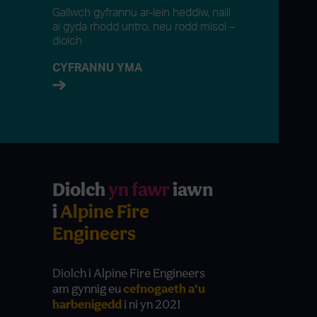
Gallwch gyfrannu ar-lein heddiw, naill
ai gyda rhodd untro, neu rodd misol –
diolch
CYFRANNU YMA
Diolch
yn fawr
iawn
Diolc
i
Alpine Fire
Grosv
Engineers
Insur
Diolch i Alpine Fire Engineers
Diolch i 
am gynnig eu
cefnogaeth a'u
Brokers a
harbenigedd
i ni yn 2021
gyda'u
gw