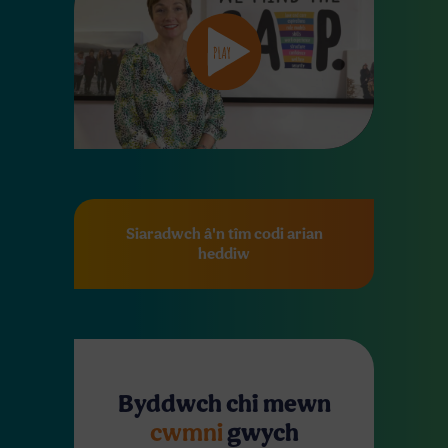
Siaradwch â'n tîm codi arian
heddiw
Byddwch chi mewn
cwmni
gwych