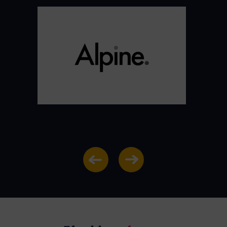
arian
elen