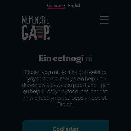
Cymraeg
English
Ein cefnogi
ni
Elusen ydyn ni, ac mae pob ceiniog
rydych chi'n ei rhoi yn ein helpu ni i
drawsnewid bywydau pobl ifanc - gan
eu helpu i ddilyn dyfodol nad oedden
nhw erioed yn credu oedd yn bosibl.
Diolch.
Codi arian