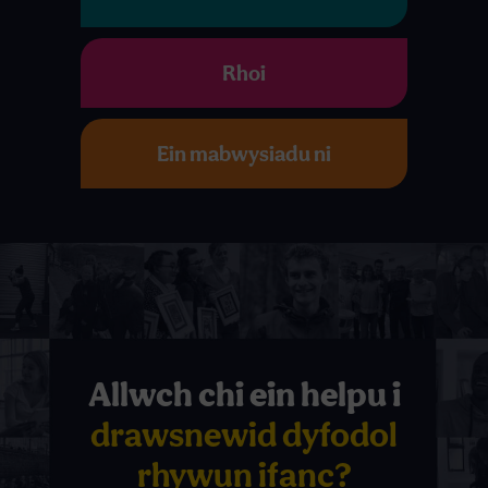
Rhoi
Ein mabwysiadu ni
Allwch chi ein helpu i
drawsnewid dyfodol
rhywun ifanc?