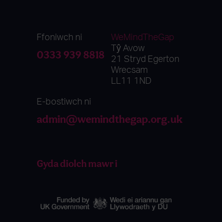
Ffoniwch ni
WeMindTheGap
Tŷ Avow
0333 939 8818
21 Stryd Egerton
Wrecsam
LL11 1ND
E-bostiwch ni
admin@wemindthegap.org.uk
Gyda diolch mawr i