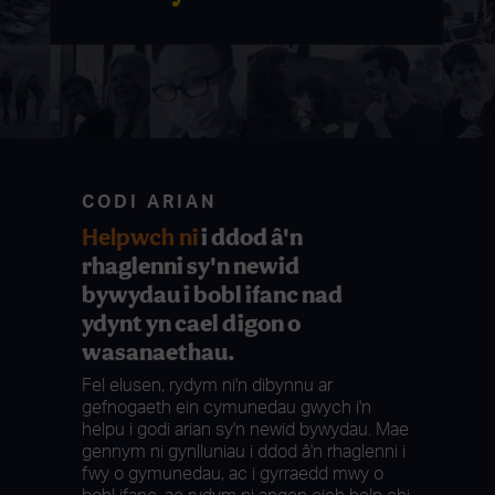
CODI ARIAN
Helpwch ni
i ddod â'n
rhaglenni sy'n newid
bywydau i bobl ifanc nad
ydynt yn cael digon o
wasanaethau.
Fel elusen, rydym ni'n dibynnu ar
gefnogaeth ein cymunedau gwych i'n
helpu i godi arian sy'n newid bywydau. Mae
gennym ni gynlluniau i ddod â'n rhaglenni i
fwy o gymunedau, ac i gyrraedd mwy o