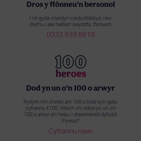
Dros y ffôn
neu'n bersonol
I roi gyda cherdyn credyd/debyd, neu
drefnu i alw heibio'r swyddfa, ffoniwch
0333 939 8818
Dod yn un o'n
100 o arwyr
Rydym ni'n chwilio am 100 o bobl sy'n gallu
cyfrannu £100. Allwch chi ddod yn un o'n
100 o arwyr a'n helpu i drawsnewid dyfodol
rhywun?
Cyfrannu nawr