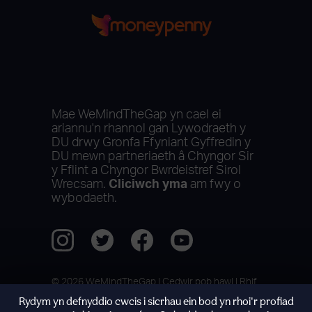
Mae WeMindTheGap yn cael ei
ariannu'n rhannol gan Lywodraeth y
DU drwy Gronfa Ffyniant Gyffredin y
DU mewn partneriaeth â Chyngor Sir
y Fflint a Chyngor Bwrdeistref Sirol
Wrecsam.
Cliciwch yma
am fwy o
wybodaeth.
© 2026 WeMindTheGap | Cedwir pob hawl | Rhif
elusen: 1161504
Rydym yn defnyddio cwcis i sicrhau ein bod yn rhoi'r profiad