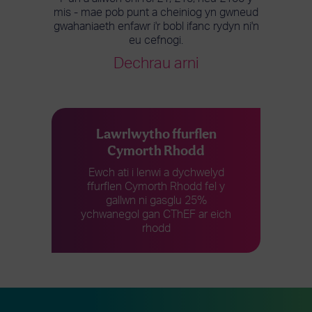
mis - mae pob punt a cheiniog yn gwneud
gwahaniaeth enfawr i'r bobl ifanc rydyn ni'n
eu cefnogi.
Dechrau arni
Lawrlwytho ffurflen
Cymorth Rhodd
Ewch ati i lenwi a dychwelyd
ffurflen Cymorth Rhodd fel y
gallwn ni gasglu 25%
ychwanegol gan CThEF ar eich
rhodd