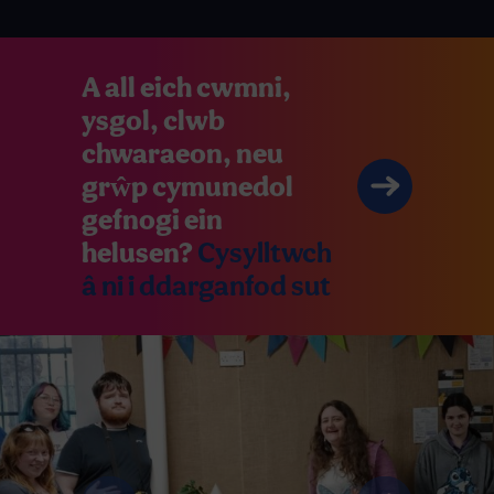
A all eich cwmni,
ysgol, clwb
chwaraeon, neu
grŵp cymunedol
gefnogi ein
helusen?
Cysylltwch
â ni i ddarganfod sut