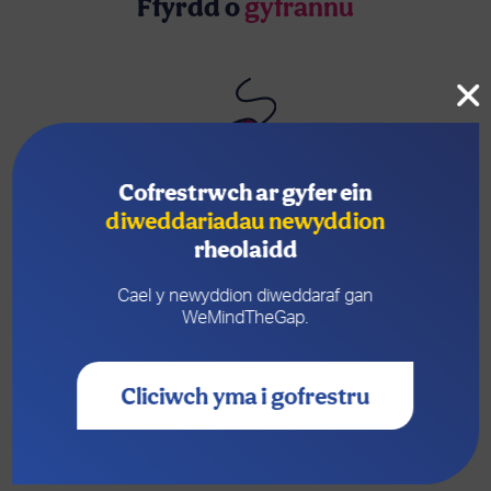
Ffyrdd o
gyfrannu
Ar-lein
Cofrestrwch ar gyfer ein
diweddariadau newyddion
Ewch i'n tudalen
Enthuse
i wneud
rheolaidd
cyfraniad yn gyflym ac yn ddiogel gan
ddefnyddio cerdyn debyd neu gredyd.
Cael y newyddion diweddaraf gan
Cyfrannu nawr
WeMindTheGap.
Cliciwch yma i gofrestru