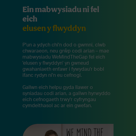
Ein mabwysiadu ni fel
eich
elusen y flwyddyn
P'un a ydych chi'n dod o gwmni, clwb
chwaraeon, neu grŵp codi arian – mae
mabwysiadu WeMindTheGap fel eich
'elusen y flwyddyn' yn gwneud
gwahaniaeth enfawr i fywydau'r bobl
ifanc rydyn ni'n eu cefnogi.
Gallwn eich helpu gyda llawer o
syniadau codi arian, a gallwn hyrwyddo
eich cefnogaeth trwy'r cyfryngau
cymdeithasol ac ar ein gwefan.