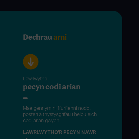
Dechrau
arni
Lawrlwytho
pecyn codi arian
Mae gennym ni ffurflenni noddi,
posteri a thystysgrifau i helpu eich
codi arian gwych
LAWRLWYTHO'R PECYN NAWR